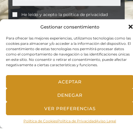
He leído y acepto la
política de privacidad
SUSCRIBIRME
Enlaces
Nuestra
Contacto
Tienda
info@ibercoming
Política
Blog
Aviso Legal
Contacto
Política de
Privacidad
Política de
Cookies
Condiciones
Generales de
Compra