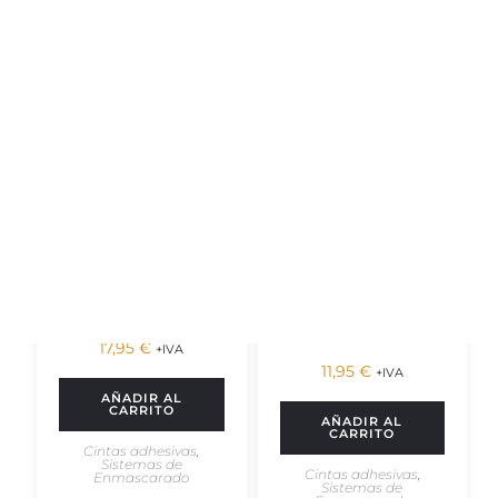
HOJA ADHESIVA
FILM CUBRE
ANAGRAMAS
SENSORES PACK
150UDS
17,95
€
+IVA
11,95
€
+IVA
AÑADIR AL
CARRITO
AÑADIR AL
CARRITO
Cintas adhesivas
,
Sistemas de
Cintas adhesivas
,
Enmascarado
Sistemas de
Enmascarado