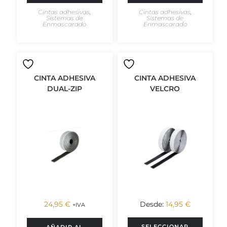
Cintas adhesivas
,
Cintas adhesivas
,
Sistemas de
Sistemas de
Enmascarado
Enmascarado
CINTA ADHESIVA
CINTA ADHESIVA
DUAL-ZIP
VELCRO
24,95
€
Desde:
14,95
€
+IVA
SELECCIONAR
AÑADIR AL