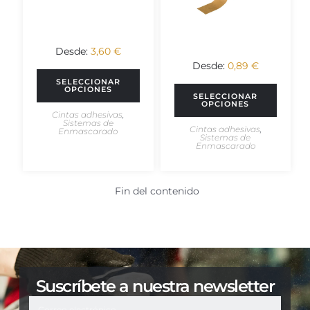
DENEGAR
VER PREFERENCIAS
Desde:
3,60
€
Desde:
0,89
€
Política de Cookies
Política de Privacidad
Aviso Legal
SELECCIONAR
OPCIONES
SELECCIONAR
OPCIONES
Cintas adhesivas
,
Sistemas de
Cintas adhesivas
,
Enmascarado
Sistemas de
Enmascarado
Fin del contenido
Suscríbete a nuestra newsletter