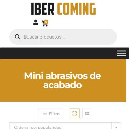
0
Mini abrasivos de
acabado
Filtro
Ordenar por popularidad