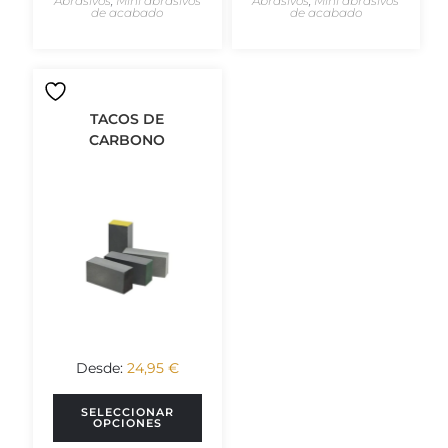
Abrasivos
,
Mini abrasivos
Abrasivos
,
Mini abrasivos
de acabado
de acabado
TACOS DE
CARBONO
Desde:
24,95
€
SELECCIONAR
OPCIONES