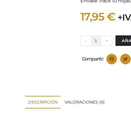
Envase: Pack 10 hojas
17,95
€
+I
AÑA
-
+
Compartir:
DESCRIPCIÓN
VALORACIONES (0)