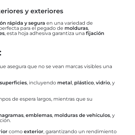
eriores y exteriores
ión rápida y segura
en una variedad de
 perfecta para el pegado de
molduras
,
es
, esta hoja adhesiva garantiza una
fijación
:
 que asegura que no se vean marcas visibles una
superficies
, incluyendo
metal
,
plástico
,
vidrio
, y
mpos de espera largos, mientras que su
nagramas
,
emblemas
,
molduras de vehículos
, y
ción.
rior
como
exterior
, garantizando un rendimiento