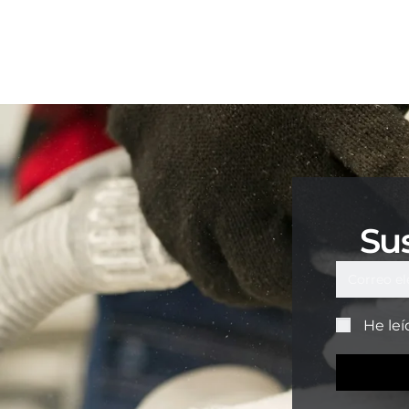
Sus
He leí