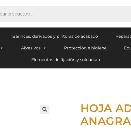
Barnices, derivados y pinturas de acabado
Reparac
Abrasivos
Protección e higiene
Equ
Elementos de fijación y soldadura
HOJA A
🔍
ANAGR