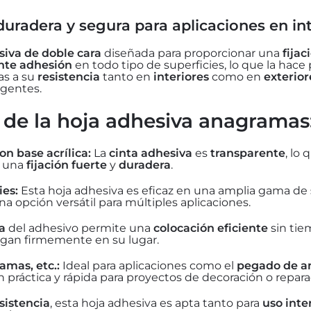
uradera y segura para aplicaciones en int
siva de doble cara
diseñada para proporcionar una
fijac
nte adhesión
en todo tipo de superficies, lo que la hace
as a su
resistencia
tanto en
interiores
como en
exterior
igentes.
 de la hoja adhesiva anagramas
n base acrílica:
La
cinta adhesiva
es
transparente
, lo
a una
fijación fuerte
y
duradera
.
ies:
Esta hoja adhesiva es eficaz en una amplia gama de
una opción versátil para múltiples aplicaciones.
a
del adhesivo permite una
colocación eficiente
sin tie
gan firmemente en su lugar.
amas, etc.:
Ideal para aplicaciones como el
pegado de a
 práctica y rápida para proyectos de decoración o repara
sistencia
, esta hoja adhesiva es apta tanto para
uso inte