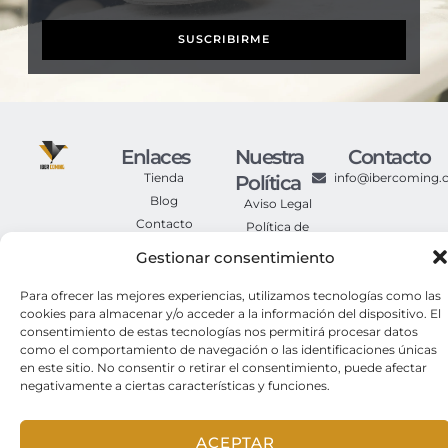
SUSCRIBIRME
Enlaces
Nuestra
Contacto
Tienda
info@ibercoming
Política
Blog
Aviso Legal
Contacto
Política de
Privacidad
Gestionar consentimiento
Política de
Cookies
Para ofrecer las mejores experiencias, utilizamos tecnologías como las
Condiciones
cookies para almacenar y/o acceder a la información del dispositivo. El
Generales de
consentimiento de estas tecnologías nos permitirá procesar datos
Compra
como el comportamiento de navegación o las identificaciones únicas
en este sitio. No consentir o retirar el consentimiento, puede afectar
negativamente a ciertas características y funciones.
© 2025. Iber Coming Todos los derechos reservados.
ACEPTAR