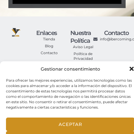
Enlaces
Nuestra
Contacto
Tienda
info@ibercoming
Política
Blog
Aviso Legal
Contacto
Política de
Privacidad
Política de
Gestionar consentimiento
Cookies
Condiciones
Para ofrecer las mejores experiencias, utilizamos tecnologías como las
Generales de
cookies para almacenar y/o acceder a la información del dispositivo. El
Compra
consentimiento de estas tecnologías nos permitirá procesar datos
como el comportamiento de navegación o las identificaciones únicas
en este sitio. No consentir o retirar el consentimiento, puede afectar
© 2025. Iber Coming Todos los derechos reservados.
negativamente a ciertas características y funciones.
ACEPTAR