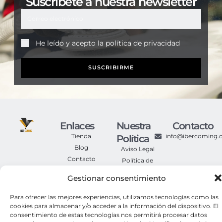
Suscríbete a nuestra newsletter
He leído y acepto la
política de privacidad
SUSCRIBIRME
Enlaces
Nuestra
Contacto
Tienda
info@ibercoming
Política
Blog
Aviso Legal
Contacto
Política de
Privacidad
Gestionar consentimiento
Política de
Cookies
Para ofrecer las mejores experiencias, utilizamos tecnologías como las
Condiciones
cookies para almacenar y/o acceder a la información del dispositivo. El
Generales de
Compra
consentimiento de estas tecnologías nos permitirá procesar datos