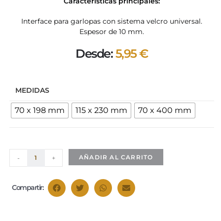
Características principales:
Interface para garlopas con sistema velcro universal.
Espesor de 10 mm.
Desde:
5,95
€
MEDIDAS
70 x 198 mm
115 x 230 mm
70 x 400 mm
AÑADIR AL CARRITO
-
+
Compartir: