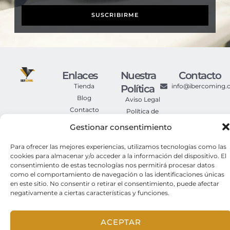
SUSCRIBIRME
Enlaces
Nuestra
Contacto
Tienda
info@ibercoming
Política
Blog
Aviso Legal
Contacto
Política de
Privacidad
Gestionar consentimiento
Política de
Cookies
Para ofrecer las mejores experiencias, utilizamos tecnologías como las
Condiciones
cookies para almacenar y/o acceder a la información del dispositivo. El
Generales de
consentimiento de estas tecnologías nos permitirá procesar datos
Compra
como el comportamiento de navegación o las identificaciones únicas
en este sitio. No consentir o retirar el consentimiento, puede afectar
negativamente a ciertas características y funciones.
© 2025. Iber Coming Todos los derechos reservados.
ACEPTAR