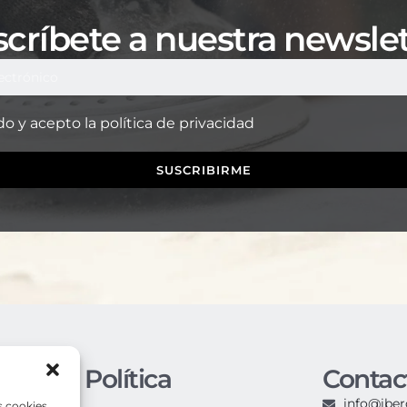
críbete a nuestra newsle
do y acepto la
política de privacidad
SUSCRIBIRME
uestra Política
Contac
iso Legal
info@ibe
s cookies