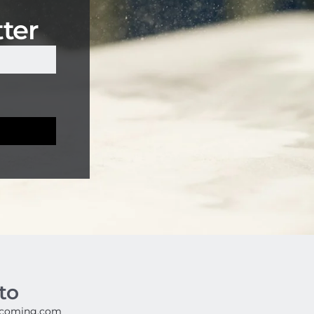
tter
to
rcoming.com