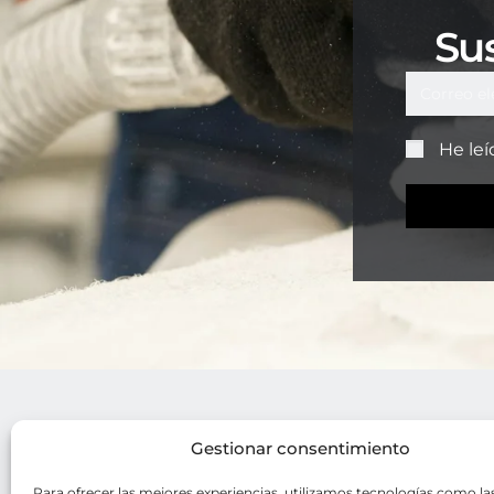
Sus
He leí
Gestionar consentimiento
Enlaces
N
Tienda
Av
Para ofrecer las mejores experiencias, utilizamos tecnologías como la