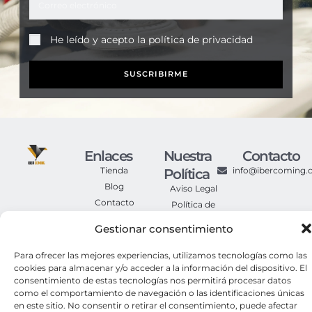
He leído y acepto la
política de privacidad
SUSCRIBIRME
Enlaces
Nuestra
Contacto
Tienda
info@ibercoming
Política
Blog
Aviso Legal
Contacto
Política de
Privacidad
Gestionar consentimiento
Política de
Cookies
Para ofrecer las mejores experiencias, utilizamos tecnologías como las
Condiciones
cookies para almacenar y/o acceder a la información del dispositivo. El
Generales de
consentimiento de estas tecnologías nos permitirá procesar datos
Compra
como el comportamiento de navegación o las identificaciones únicas
en este sitio. No consentir o retirar el consentimiento, puede afectar