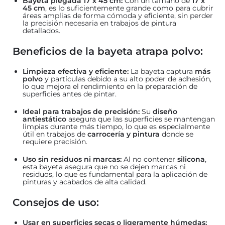
Bayeta plegada 17 x 45 cm:
Con un tamaño de
17 x
45 cm
, es lo suficientemente grande como para cubrir
áreas amplias de forma cómoda y eficiente, sin perder
la precisión necesaria en trabajos de pintura
detallados.
Beneficios de la bayeta atrapa polvo:
Limpieza efectiva y eficiente:
La bayeta captura
más
polvo
y partículas debido a su alto poder de adhesión,
lo que mejora el rendimiento en la preparación de
superficies antes de pintar.
Ideal para trabajos de precisión:
Su
diseño
antiestático
asegura que las superficies se mantengan
limpias durante más tiempo, lo que es especialmente
útil en trabajos de
carrocería y pintura
donde se
requiere precisión.
Uso sin residuos ni marcas:
Al no contener
silicona
,
esta bayeta asegura que no se dejen marcas ni
residuos, lo que es fundamental para la aplicación de
pinturas y acabados de alta calidad.
Consejos de uso:
Usar en superficies secas o ligeramente húmedas: