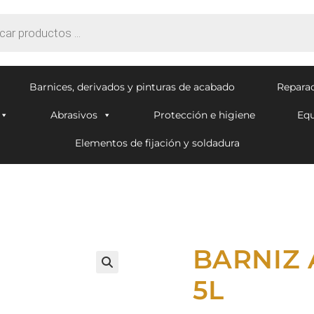
Barnices, derivados y pinturas de acabado
Reparac
Abrasivos
Protección e higiene
Equ
Elementos de fijación y soldadura
BARNIZ 
🔍
5L