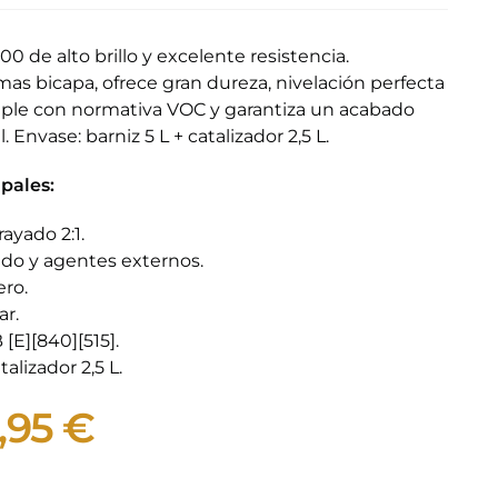
00 de alto brillo y excelente resistencia.
as bicapa, ofrece gran dureza, nivelación perfecta
umple con normativa VOC y garantiza un acabado
 Envase: barniz 5 L + catalizador 2,5 L.
ipales:
rayado 2:1.
yado y agentes externos.
ero.
ar.
[E][840][515].
talizador 2,5 L.
,95
€