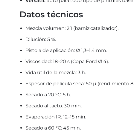
Versátil:
apto para todo tipo de pinturas base
Datos técnicos
Mezcla volumen: 2:1 (barniz:catalizador).
Dilución: 5 %.
Pistola de aplicación: Ø 1,3–1,4 mm.
Viscosidad: 18–20 s (Copa Ford Ø 4).
Vida útil de la mezcla: 3 h.
Espesor de película seca: 50 µ (rendimiento 8–
Secado a 20 °C: 5 h.
Secado al tacto: 30 min.
Evaporación IR: 12–15 min.
Secado a 60 °C: 45 min.