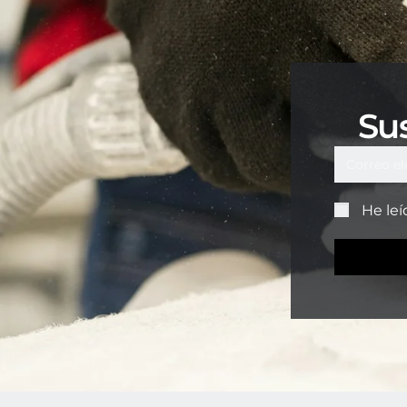
Sus
He leí