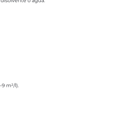
 disolvente o agua.
9 m²/l).