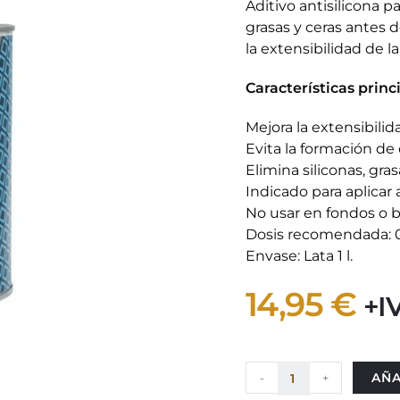
Aditivo antisilicona p
grasas y ceras antes d
la extensibilidad de l
Características princ
Mejora la extensibili
Evita la formación de 
Elimina siliconas, gras
Indicado para aplicar
No usar en fondos o b
Dosis recomendada: 0,
Envase: Lata 1 l.
14,95
€
+I
AÑA
-
+