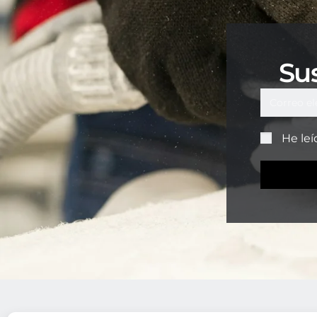
Sus
He leí