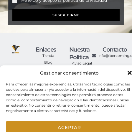
He leído y acepto la
política de privacidad
SUSCRIBIRME
Enlaces
Nuestra
Contacto
Tienda
info@ibercoming
Política
Blog
Aviso Legal
Contacto
Política de
Gestionar consentimiento
Privacidad
Política de
Para ofrecer las mejores experiencias, utilizamos tecnologías como las
Cookies
cookies para almacenar y/o acceder a la información del dispositivo. El
Condiciones
consentimiento de estas tecnologías nos permitirá procesar datos
Generales de
como el comportamiento de navegación o las identificaciones únicas
Compra
en este sitio. No consentir o retirar el consentimiento, puede afectar
negativamente a ciertas características y funciones.
© 2025. Iber Coming Todos los derechos reservados.
ACEPTAR